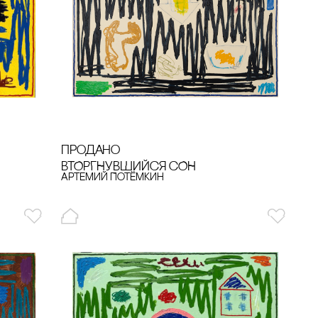
продано
ВТОРГНУВШИЙсЯ сОН
Артемий Потёмкин