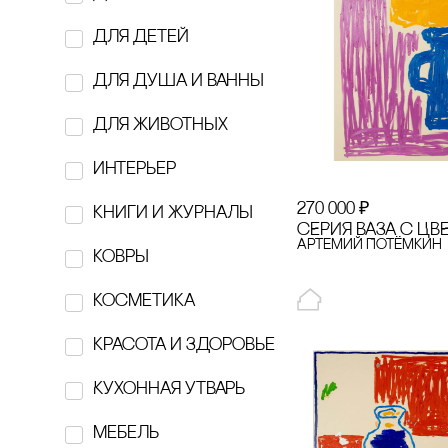
Belugin Sam
для детей
BOBBER
для душа и ванны
‎Breechka Magazine
для животных
BUTTERCUPS
интерьер
cARABINE
270 000
₽
кнИги И ЖуРнаЛы
cELLBN
сЕРИЯ ВАЗА с ЦВ
Артемий Потёмкин
ковры
cOLLA GEN
косметика
Delo
красота и здоровье
EBURET
Кухонная утварь
EXOARI L
Мебель
figura A