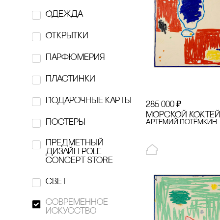
Одежда
FLAME.MOSCOW
Открытки
GARAGE
парфюмерия
Hairmates
ПЛАсТИНКИ
hi, dear
Подарочные карты
285 000
₽
hronika:
МОРсКОЙ КОКТЕ
постеры
Артемий Потёмкин
Htonic ceramic
Предметный
Individuum
дизайн pole
concept store
KESLER
свет
Kesler art Ceramics
современное
искусство
KONOS