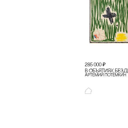
POLYA STUDIO
recoulage
Revyline
Rizzoli New York
SAINTART
Sample x Дарья
285 000
₽
Барыбина
В ОБЪЯТИЯХ БЕЗ
Артемий Потёмкин
Sample х Алексей
Дубинский
SHE IS MONO
Solid Water
SOLOMOON