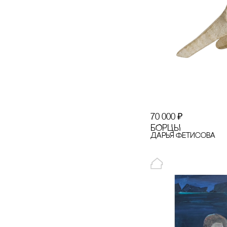
sonono
SP CANDLE
SWOg
Taschen
Tatlin
70 000
₽
TETA
БОРЦЫ
Дарья Фетисова
the Q
thekindergarten
tim:factory
Tkano