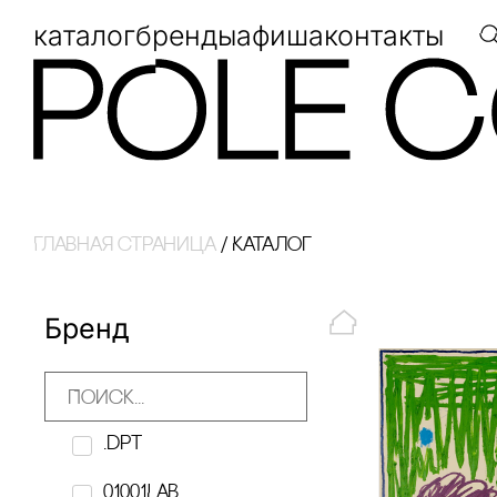
каталог
бренды
афиша
контакты
Главная страница
/
Каталог
Бренд
.dpt
01001LAB