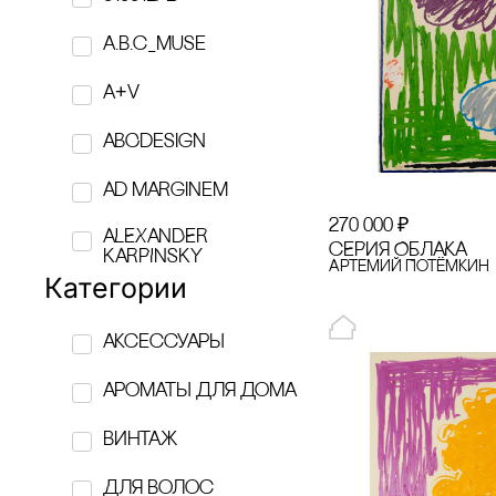
a.b.c_muse
A+V
ABCdesign
Ad Marginem
270 000
₽
ALEXANDER
сЕРИЯ ОБЛАКА
KARPINSKY
Артемий Потёмкин
Категории
AMOVINO
аксессуары
ANNA RYMAR
ароматы для дома
APOTROPEY
винтаж
ASSOULINE
Для волос