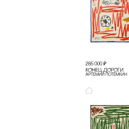
onipko
Patissoncha
PATISSONcHA Х
IMAKEBAgS
PERFUME.SUCKS
pole concept store
285 000
₽
КОНЕЦ ДОРОГИ
pole concept store
Артемий Потёмкин
x Артемий
Потёмкин
pole concept store
x Дарья Фетисова
pole concept store
x Саша Эпштейн