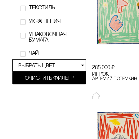
Текстиль
KÖTIOLLA
украшения
KRiVOKOSO
Упаковочная
Lamp.e.e
бумага
Marvis
Чай
Masters
выбрать цвет
285 000
₽
ИГРОК
MUSE
Очистить фильтр
Артемий Потёмкин
Nos Republic
nōtem
O'Paper Paper
one of yours