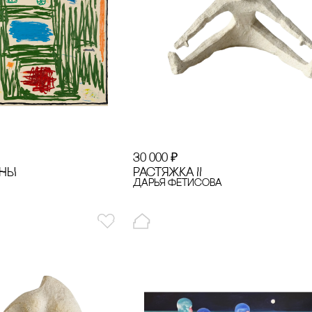
30 000
₽
ДНЫ
РАсТЯЖКА II
Дарья Фетисова