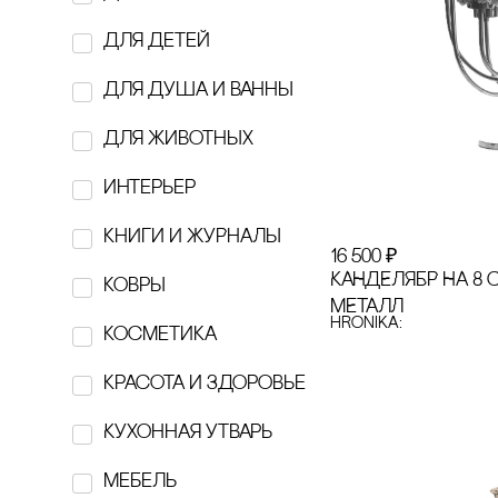
Belugin Sam
для детей
BOBBER
для душа и ванны
‎Breechka Magazine
для животных
BUTTERCUPS
интерьер
cARABINE
кнИги И ЖуРнаЛы
cELLBN
16 500
₽
КАНДЕЛЯБР НА 8 с
ковры
cOLLA GEN
МЕТАЛЛ
hronika:
косметика
Delo
красота и здоровье
EBURET
Кухонная утварь
EXOARI L
Мебель
figura A