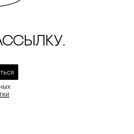
ассылку.
ться
ьных
тки