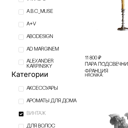
a.b.c_muse
A+V
ABCdesign
Ad Marginem
11 800
₽
ALEXANDER
ПАРА ПОДсВЕЧНИК
KARPINSKY
ФРАНЦИЯ
Категории
hronika:
AMOVINO
аксессуары
ANNA RYMAR
ароматы для дома
APOTROPEY
винтаж
ASSOULINE
Для волос