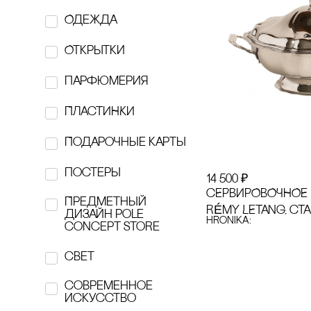
Одежда
FLAME.MOSCOW
Открытки
GARAGE
парфюмерия
Hairmates
ПЛАсТИНКИ
hi, dear
Подарочные карты
hronika:
постеры
14 500
₽
Htonic ceramic
сЕРВИРОВОЧНОЕ
Предметный
Individuum
RÉMY LETANG, сТ
дизайн pole
hronika:
concept store
KESLER
свет
Kesler art Ceramics
современное
искусство
KONOS