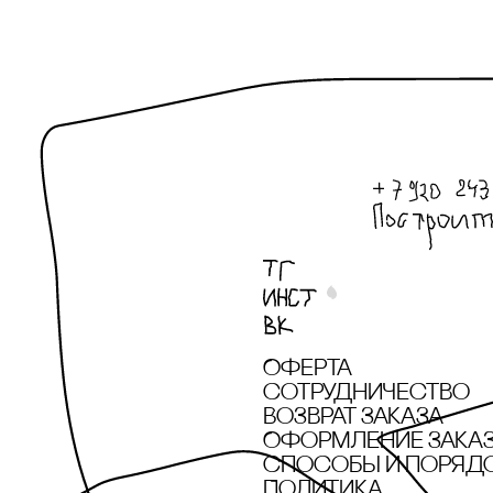
onipko
Patissoncha
PATISSONcHA Х
IMAKEBAgS
PERFUME.SUCKS
pole concept store
pole concept store
x Артемий
Потёмкин
Оферта
pole concept store
x Дарья Фетисова
сотрудничество
Возврат заказа
pole concept store
Оформление зака
x Саша Эпштейн
cпособы и поряд
Политика