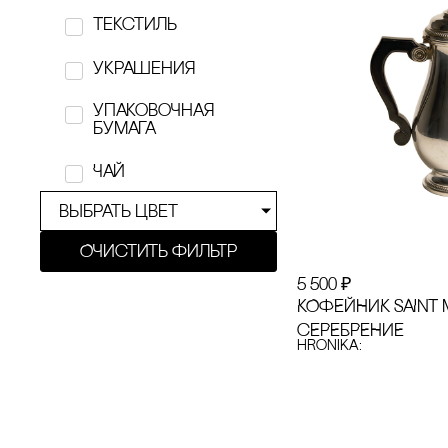
Текстиль
KÖTIOLLA
украшения
KRiVOKOSO
Упаковочная
Lamp.e.e
бумага
Marvis
Чай
Masters
выбрать цвет
MUSE
Очистить фильтр
5 500
₽
Nos Republic
КОФЕЙНИК SAINT 
сЕРЕБРЕНИЕ
nōtem
hronika:
O'Paper Paper
one of yours