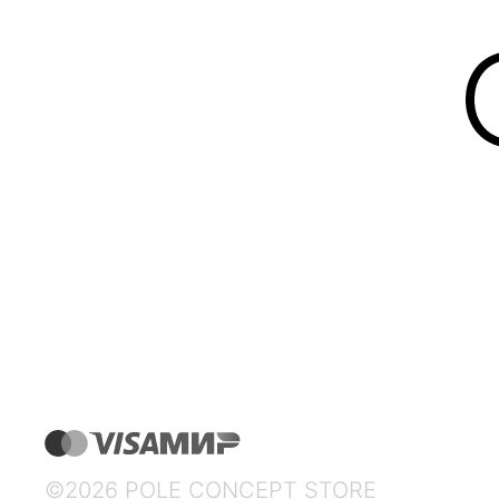
sonono
SP CANDLE
SWOg
Taschen
Tatlin
TETA
the Q
thekindergarten
tim:factory
Tkano
©2026 POLE CONCEPT STORE