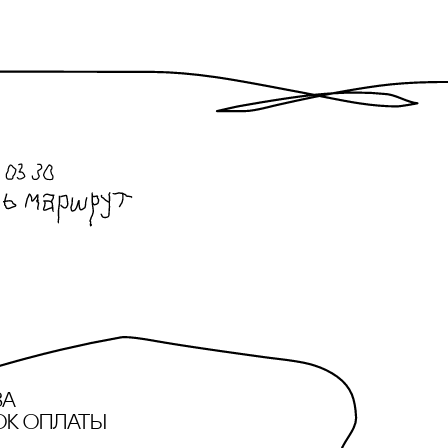
за
ок оплаты