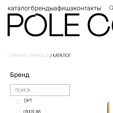
каталог
бренды
афиша
контакты
Главная страница
/
Каталог
Бренд
.dpt
01001LAB