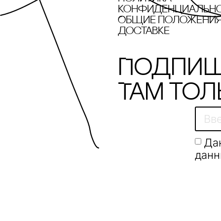
POLYA STUDIO
конфиденциальн
Общие положения 
recoulage
доставке
Revyline
Подпиш
Rizzoli New York
Там тол
SAINTART
Sample x Дарья
Барыбина
Sample х Алексей
Да
Дубинский
данн
SHE IS MONO
Solid Water
SOLOMOON