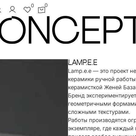
0
0
Lamp.e.e
Lamp.e.e — это проект н
керамики ручной работы,
керамисткой Женей База
Бренд экспериментирует
геометричными формами
сложными текстурами.
Работы производятся ог
экземпляре, где каждый 