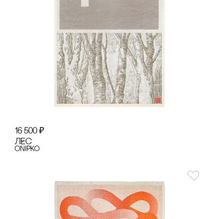
16 500
₽
ЛЕс
onipko