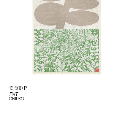
16 500
₽
ЛУГ
onipko