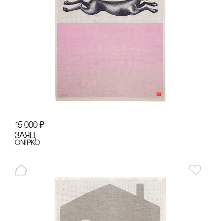
15 000
₽
ЗАЯЦ
onipko