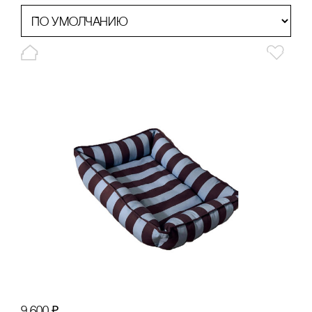
9 600
₽