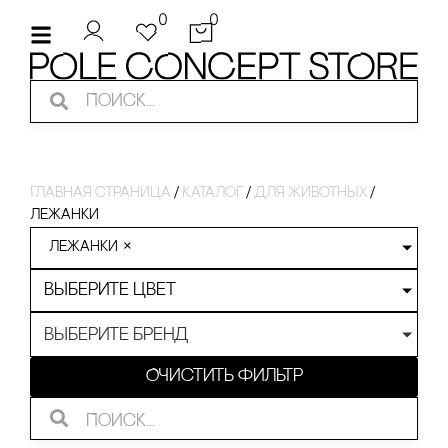
0
0
Главная страница
/
Каталог
/
для животных
/
лежанки
лежанки
×
Выберите цвет
Выберите бренд
Очистить фильтр