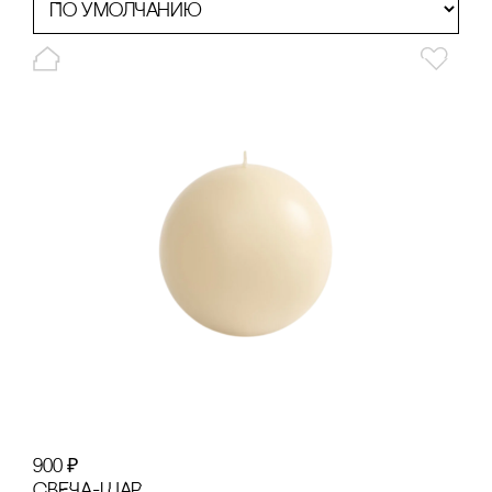
900
₽
сВЕЧА-ШАР