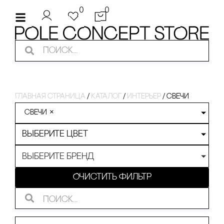
0
0
Главная страница
/
Каталог
/
интерьер
/
свечи
свечи
×
Выберите цвет
Выберите бренд
Очистить фильтр