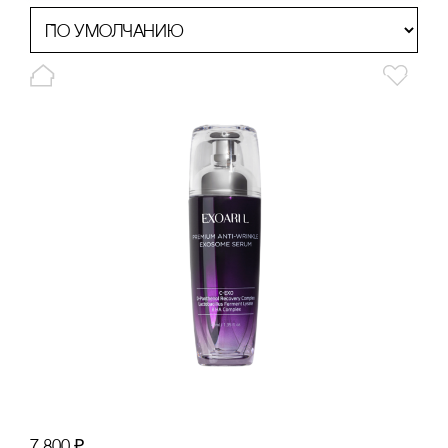
7 800
₽