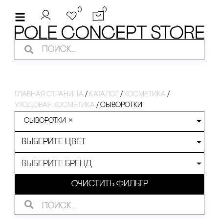
0
0
Главная страница
/
Каталог
/
косметика
/
уходовая косметика
/
сыворотки
сыворотки
×
Выберите цвет
Выберите бренд
Очистить фильтр