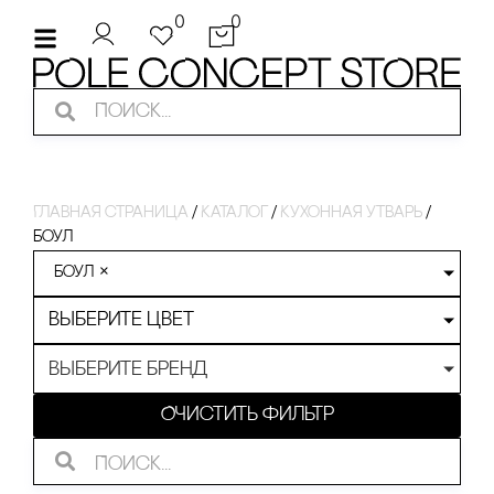
0
0
Главная страница
/
Каталог
/
Кухонная утварь
/
боул
боул
×
Выберите цвет
Выберите бренд
Очистить фильтр