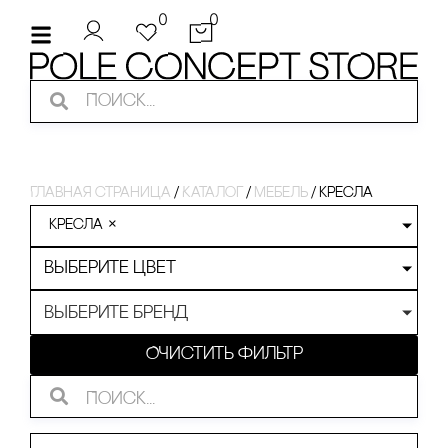
0
0
Главная страница
/
Каталог
/
Мебель
/
кресла
кресла
×
Выберите цвет
Выберите бренд
Очистить фильтр