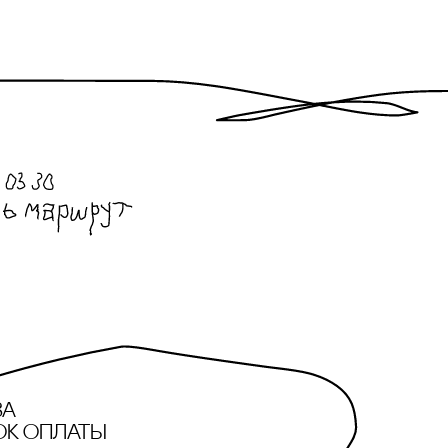
за
ок оплаты