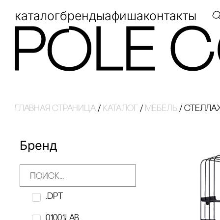
каталог
бренды
афиша
контакты
Главная страница
/
Каталог
/
Мебель
/
стелла
Бренд
.dpt
01001LAB