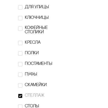
для улицы
FLAME.MOSCOW
ключницы
GARAGE
кофейные
Hairmates
столики
hi, dear
кресла
hronika:
полки
Htonic ceramic
постаменты
Individuum
пуфы
KESLER
скамейки
Kesler art Ceramics
стеллаж
KONOS
столы