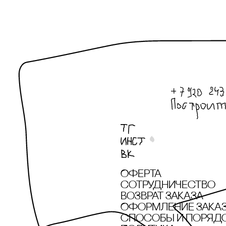
POLYA STUDIO
recoulage
Revyline
Rizzoli New York
SAINTART
Sample x Дарья
Барыбина
Sample х Алексей
Дубинский
Оферта
SHE IS MONO
сотрудничество
Возврат заказа
Solid Water
Оформление зака
cпособы и поряд
SOLOMOON