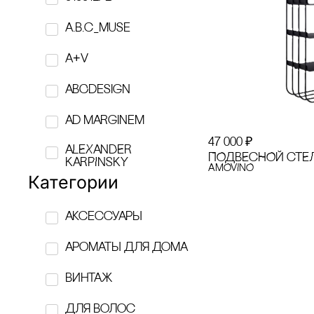
a.b.c_muse
A+V
ABCdesign
Ad Marginem
47 000
₽
ALEXANDER
ПОДВЕсНОЙ сТЕЛ
KARPINSKY
AMOVINO
Категории
AMOVINO
аксессуары
ANNA RYMAR
ароматы для дома
APOTROPEY
винтаж
ASSOULINE
Для волос