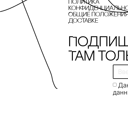
Политика
конфиденциальн
sonono
Общие положения 
доставке
SP CANDLE
SWOg
Подпиш
Taschen
Там тол
Tatlin
TETA
the Q
Да
данн
thekindergarten
tim:factory
Tkano