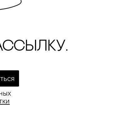
ассылку.
ться
ьных
тки