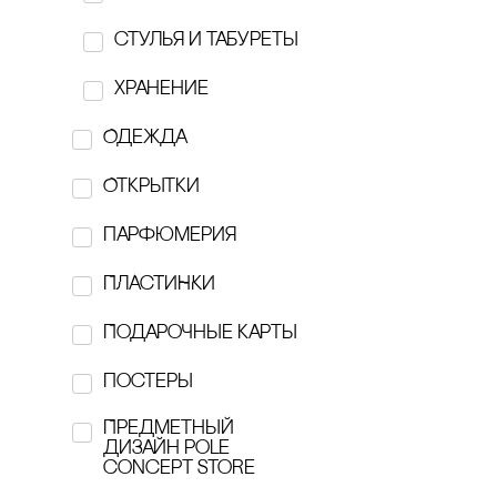
KÖTIOLLA
стулья и табуреты
KRiVOKOSO
хранение
Lamp.e.e
Одежда
Marvis
Открытки
Masters
парфюмерия
MUSE
ПЛАсТИНКИ
Nos Republic
Подарочные карты
nōtem
постеры
O'Paper Paper
Предметный
дизайн pole
concept store
one of yours