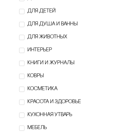
Belugin Sam
для детей
BOBBER
для душа и ванны
‎Breechka Magazine
для животных
BUTTERCUPS
интерьер
cARABINE
кнИги И ЖуРнаЛы
cELLBN
ковры
cOLLA GEN
косметика
Delo
красота и здоровье
EBURET
Кухонная утварь
EXOARI L
Мебель
figura A