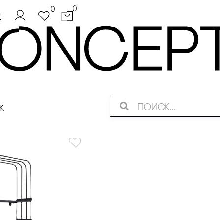
0
0
ж