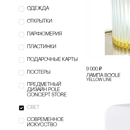
Одежда
FLAME.MOSCOW
Открытки
GARAGE
парфюмерия
Hairmates
ПЛАсТИНКИ
hi, dear
Подарочные карты
hronika:
9 000
₽
постеры
Htonic ceramic
ЛАМПА BOOLE
Yellow line
Предметный
Individuum
дизайн pole
concept store
KESLER
свет
Kesler art Ceramics
современное
искусство
KONOS