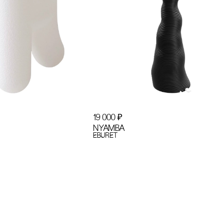
19 000
₽
NYAMBA
EBURET