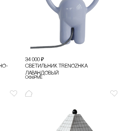
34 000
₽
сВЕТИЛЬНИК TRENOZHKA
НО-
ЛАВАНДОВЫЙ
офóрме