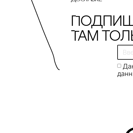
POLYA STUDIO
recoulage
Подпиш
Revyline
Там тол
Rizzoli New York
SAINTART
Да
Sample x Дарья
Барыбина
данн
Sample х Алексей
Дубинский
SHE IS MONO
Solid Water
SOLOMOON