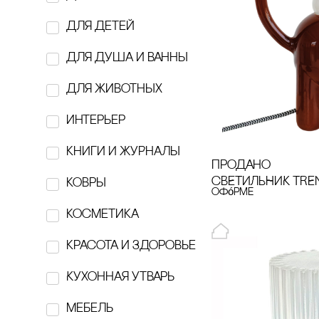
Belugin Sam
для детей
BOBBER
для душа и ванны
‎Breechka Magazine
для животных
BUTTERCUPS
интерьер
cARABINE
кнИги И ЖуРнаЛы
cELLBN
продано
сВЕТИЛЬНИК TRE
ковры
cOLLA GEN
офóрме
косметика
Delo
красота и здоровье
EBURET
Кухонная утварь
EXOARI L
Мебель
figura A