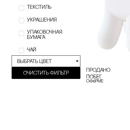
Текстиль
KÖTIOLLA
украшения
KRiVOKOSO
Упаковочная
Lamp.e.e
бумага
Marvis
Чай
Masters
выбрать цвет
продано
MUSE
Очистить фильтр
ПОБЕГ
офóрме
Nos Republic
nōtem
O'Paper Paper
one of yours