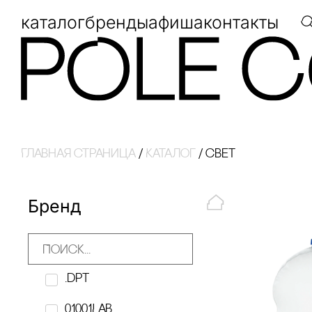
каталог
бренды
афиша
контакты
Главная страница
/
Каталог
/
свет
Бренд
.dpt
01001LAB