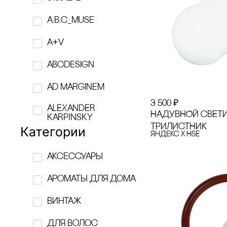
a.b.c_muse
A+V
ABCdesign
Ad Marginem
3 500
₽
ALEXANDER
НАДУВНОЙ сВЕТ
KARPINSKY
ТРИЛИсТНИК
Категории
Яндекс х HSE
AMOVINO
аксессуары
ANNA RYMAR
ароматы для дома
APOTROPEY
винтаж
ASSOULINE
Для волос