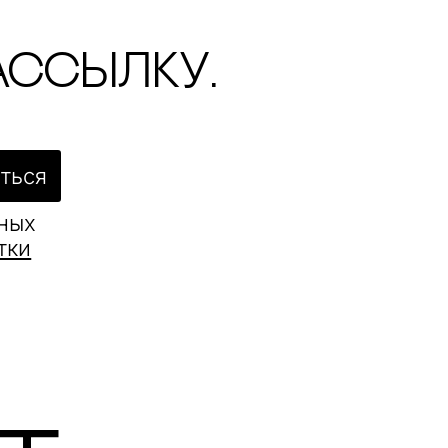
ассылку.
ться
ьных
тки