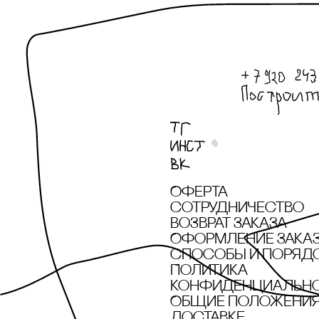
onipko
Patissoncha
PATISSONcHA Х
IMAKEBAgS
PERFUME.SUCKS
pole concept store
pole concept store
Оферта
x Артемий
сотрудничество
Потёмкин
Возврат заказа
pole concept store
Оформление зака
x Дарья Фетисова
cпособы и поряд
Политика
pole concept store
конфиденциальн
x Саша Эпштейн
Общие положения 
доставке