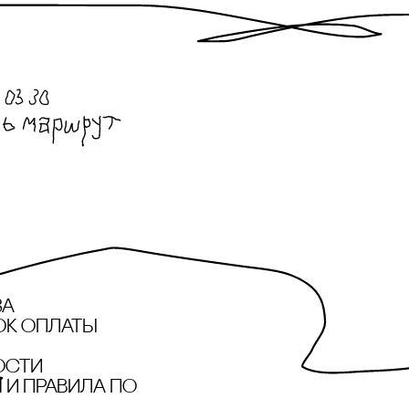
за
ок оплаты
ости
и правила по