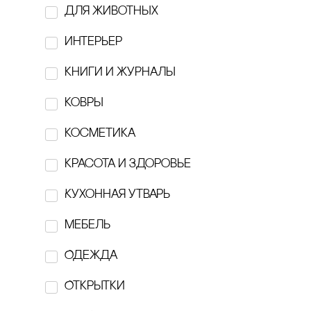
для животных
FLAME.MOSCOW
интерьер
GARAGE
кнИги И ЖуРнаЛы
Hairmates
ковры
hi, dear
косметика
hronika:
красота и здоровье
Htonic ceramic
Кухонная утварь
Individuum
Мебель
KESLER
Одежда
Kesler art Ceramics
Открытки
KONOS