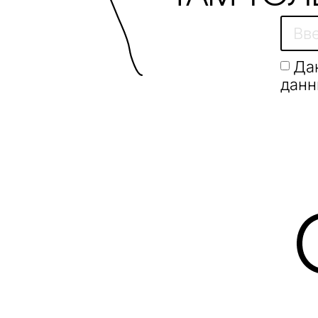
sonono
SP CANDLE
Да
данн
SWOg
Taschen
Tatlin
TETA
the Q
thekindergarten
tim:factory
Tkano