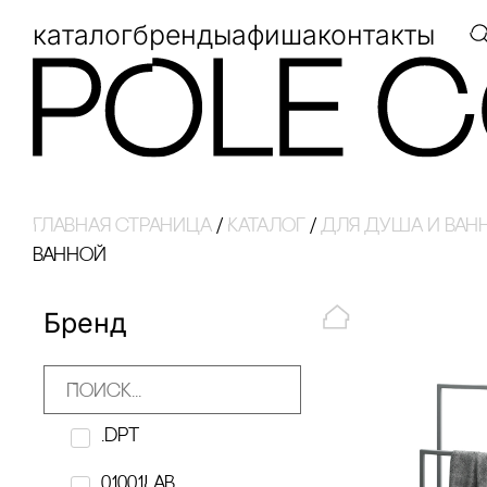
каталог
бренды
афиша
контакты
Главная страница
/
Каталог
/
для душа и ван
ванной
Бренд
.dpt
01001LAB