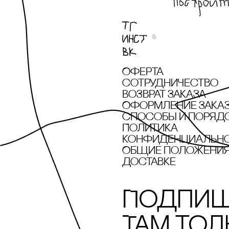
POLYA STUDIO
recoulage
Revyline
Rizzoli New York
Оферта
сотрудничество
SAINTART
Возврат заказа
Оформление зака
Sample x Дарья
cпособы и поряд
Барыбина
Политика
конфиденциальн
Sample х Алексей
Общие положения 
Дубинский
доставке
SHE IS MONO
Подпиш
Solid Water
Там тол
SOLOMOON