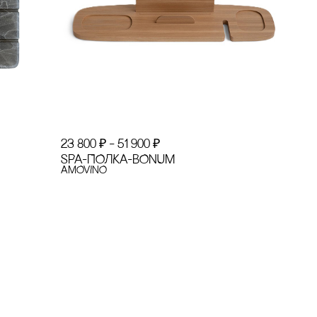
23 800
₽
–
51 900
₽
SPA-ПОЛКА-BONUM
AMOVINO
Ы