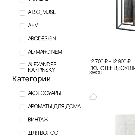
a.b.c_muse
A+V
ABCdesign
Ad Marginem
12 700
₽
–
12 900
₽
ALEXANDER
ПОЛОТЕНЦЕсУШИ
KARPINSKY
SWOg
Категории
AMOVINO
аксессуары
ANNA RYMAR
ароматы для дома
APOTROPEY
винтаж
ASSOULINE
Для волос