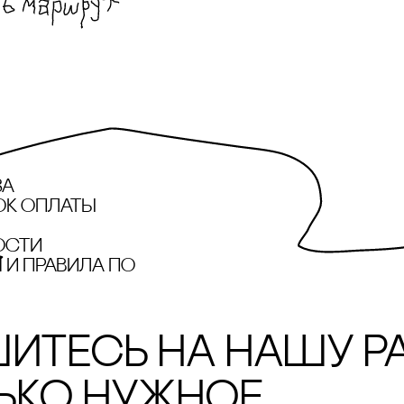
за
ок оплаты
ости
и правила по
итесь на нашу р
ько нужное.