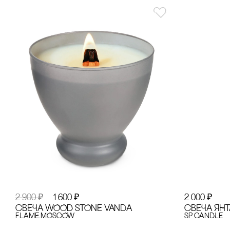
2 900
₽
1 600
₽
2 000
₽
сВЕЧА WOOD STONE VANDA
сВЕЧА ЯНТА
FLAME.MOSCOW
SP CANDLE