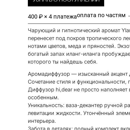
Узнать о поступлении
оплата по частям 
400 ₽ × 4 платежа
Чарующий и гипнотический аромат Ylang
перенесет под покров тропического ле
нотами цветов, меда и пряностей. Экзо
богатый запах иланг-иланга пробуждае
которого ты найдешь себя.
Аромадиффузор — изысканный акцент д
Сочетание стиля и функциональности,
Диффузор hi,dear не просто наполняет
особенным.
Уникальность: ваза-декантер ручной ра
левитации жидкости. Утончённый элеме
интерьера.
Забота в деталях: полный комплект вкл