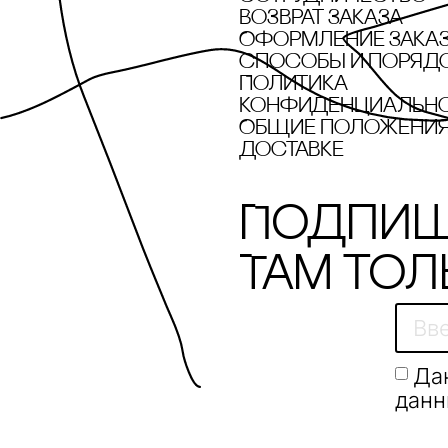
Возврат заказа
Оформление зака
cпособы и поряд
Политика
конфиденциальн
Общие положения 
доставке
Подпиш
Там тол
Да
данн