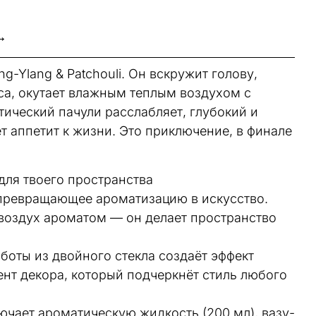
→
-Ylang & Patchouli. Он вскружит голову,
са, окутает влажным теплым воздухом с
тический пачули расслабляет, глубокий и
т аппетит к жизни. Это приключение, в финале
ля твоего пространства
 превращающее ароматизацию в искусство.
 воздух ароматом — он делает пространство
боты из двойного стекла создаёт эффект
нт декора, который подчеркнёт стиль любого
ючает ароматическую жидкость (200 мл), вазу-