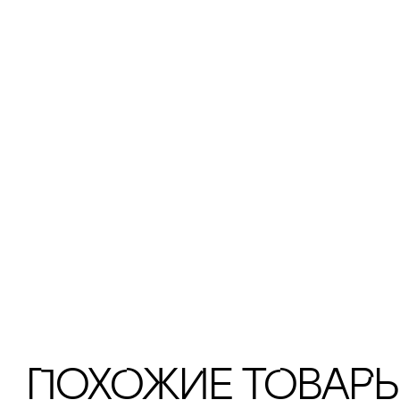
ПохОжИе тОваР