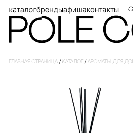
каталог
бренды
афиша
контакты
Главная страница
/
Каталог
/
ароматы для д