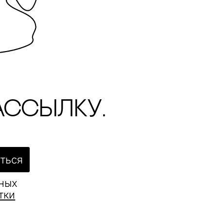
ассылку.
ться
ьных
тки