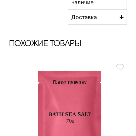
наличие
Доставка
ПохОжИе тОваРы