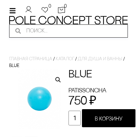
0
0
Главная страница
/
Каталог
/
для душа и ванны
/
BLUE
BLUE
Patissoncha
750
₽
В КОРЗИНУ