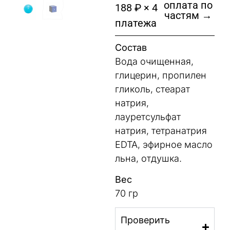
оплата по
188 ₽ × 4
частям →
платежа
Состав
Вода очищенная,
глицерин, пропилен
гликоль, стеарат
натрия,
лауретсульфат
натрия, тетранатрия
EDTA, эфирное масло
льна, отдушка.
Вес
70 гр
Проверить