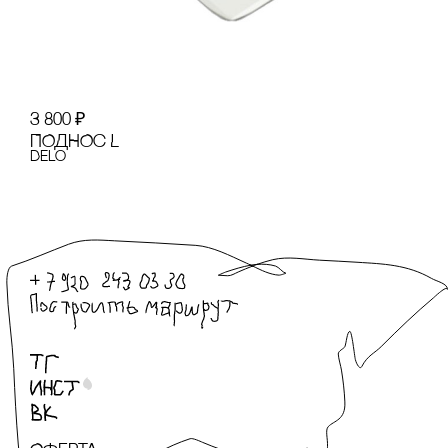
3 800
₽
ПОДНОс L
Delo