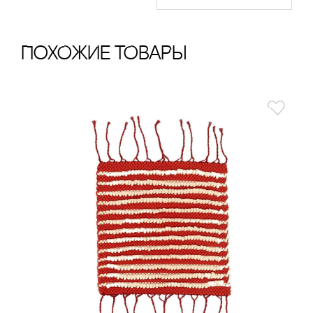
ПохОжИе тОваРы