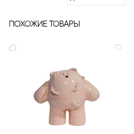
ПохОжИе тОваРы