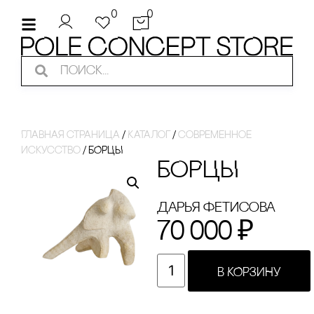
0
0
Главная страница
/
Каталог
/
современное
искусство
/
БОРЦЫ
БОРЦЫ
Дарья Фетисова
70 000
₽
В КОРЗИНУ