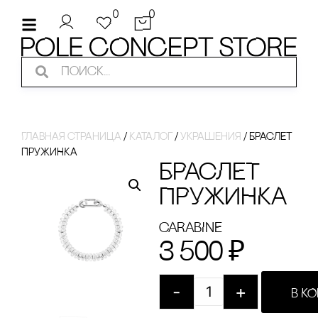
0
0
Главная страница
/
Каталог
/
украшения
/
БРАсЛЕТ
ПРУЖИНКА
БРАсЛЕТ
ПРУЖИНКА
cARABINE
3 500
₽
-
+
В К