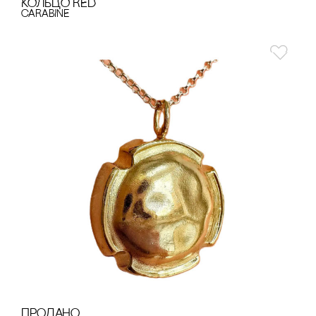
КОЛЬЦО RED
cARABINE
продано