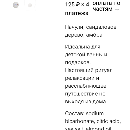
оплата по
125 ₽ × 4
частям →
платежа
Пачули, сандаловое
дерево, амбра
Идеальна для
детской ванны и
подарков.
Настоящий ритуал
релаксации и
расслабляющее
путешествие не
выходя из дома.
Состав: sodium
bicarbonate, citric acid,
sea salt, almond oil,