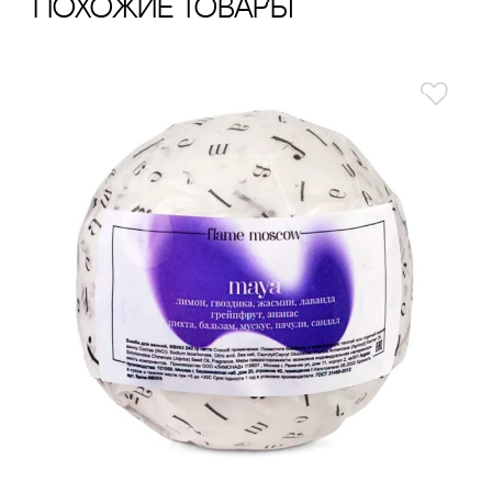
ПохОжИе тОваРы