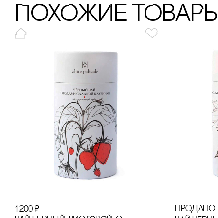
ПохОжИе тОваР
продано
1 200
₽