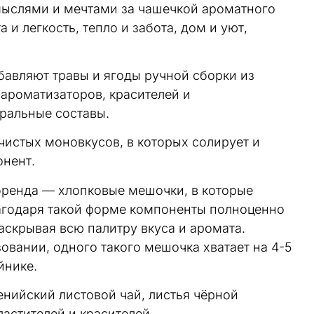
мыслями и мечтами за чашечкой ароматного
 и легкость, тепло и забота, дом и уют,
обавляют травы и ягоды ручной сборки из
 ароматизаторов, красителей и
уральные составы.
истых моновкусов, в которых солирует и
нент.
бренда — хлопковые мешочки, в которые
агодаря такой форме компоненты полноценно
аскрывая всю палитру вкуса и аромата.
овании, одного такого мешочка хватает на 4-5
йнике.
нийский листовой чай, листья чёрной
астителей и красителей.