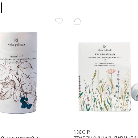
ы
1 300
₽