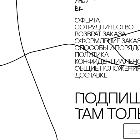
Оферта
сотрудничество
Возврат заказа
Оформление зака
cпособы и поряд
Политика
конфиденциальн
Общие положения 
доставке
Подпиш
Там тол