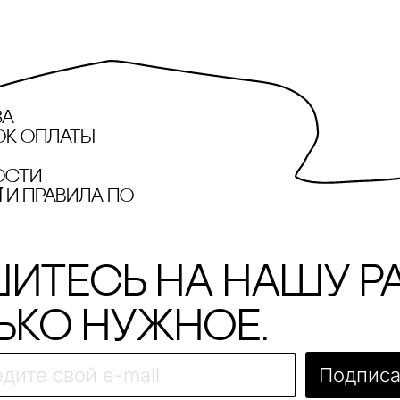
за
ок оплаты
ости
и правила по
итесь на нашу р
ько нужное.
Подписа