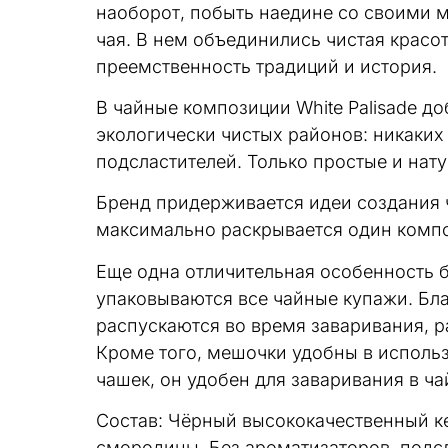
наоборот, побыть наедине со своими 
чая. В нем объединились чистая красота
преемственность традиций и история.
В чайные композиции White Palisade д
экологически чистых районов: никаких
подсластителей. Только простые и нат
Бренд придерживается идеи создания ч
максимально раскрывается один компо
Еще одна отличительная особенность 
упаковываются все чайные купажи. Бл
распускаются во время заваривания, р
Кроме того, мешочки удобны в использ
чашек, он удобен для заваривания в ча
Состав: Чёрный высококачественный ке
смородины. Без ароматизаторов, подсл