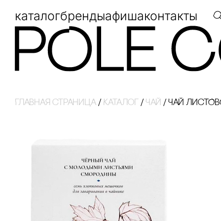
каталог
бренды
афиша
контакты
Главная страница
/
Каталог
/
Чай
/
ЧАЙ ЛИсТО