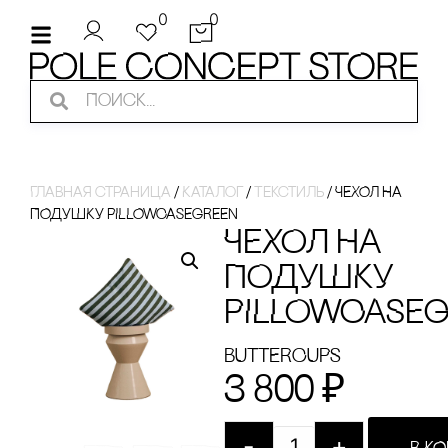
0
0
Главная страница
/
Каталог
/
Текстиль
/
ЧЕХОЛ НА
ПОДУШКУ PILLOWCASEGREEN
ЧЕХОЛ НА
ПОДУШКУ
PILLOWCASE
BUTTERCUPS
3 800
₽
-
+