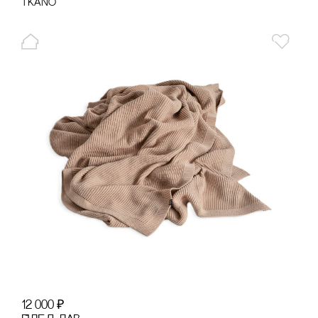
Tkano
12 000
₽