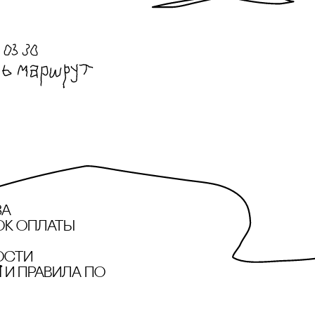
за
ок оплаты
ости
и правила по