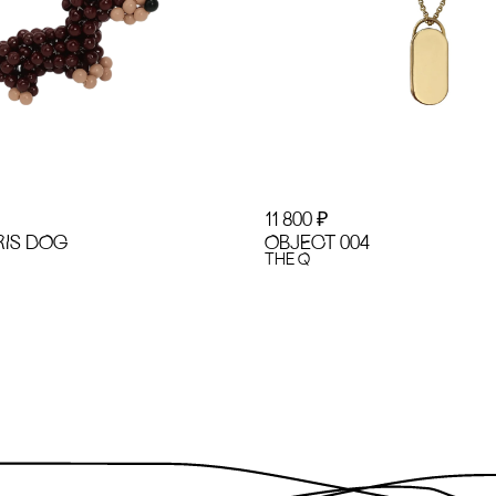
11 800
₽
RIS DOG
OBJECT 004
the Q