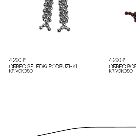
4 290
₽
4 290
₽
ОБВЕс SELEDKI PODRUZHKI
ОБВЕс BO
KRiVOKOSO
KRiVOKOSO