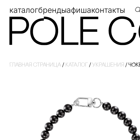
каталог
бренды
афиша
контакты
Главная страница
/
Каталог
/
украшения
/
ЧОК