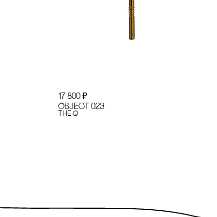
17 800
₽
OBJECT 023
the Q