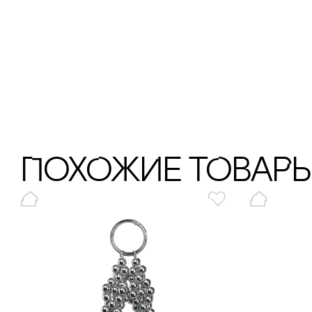
ПохОжИе тОваР