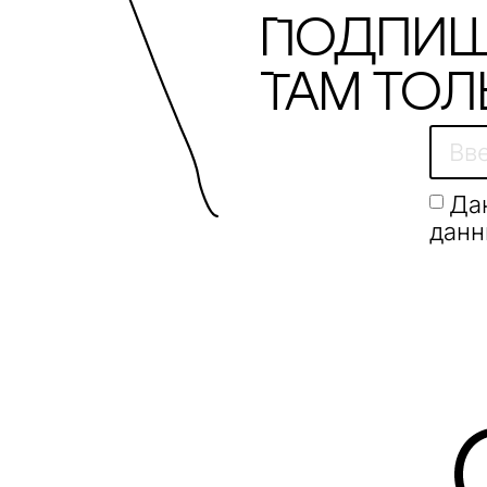
Подпиш
Там тол
Да
данн