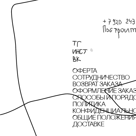
Оферта
сотрудничество
Возврат заказа
Оформление зака
cпособы и поряд
Политика
конфиденциальн
Общие положения 
доставке