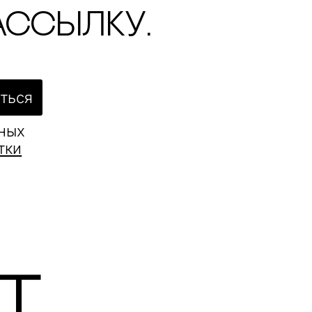
ассылку.
ться
ьных
тки