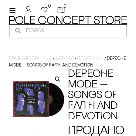
0
0
Главная страница
/
Каталог
/
ПЛАсТИНКИ
/
DEPECHE
MODE — SONGS OF FAITH AND DEVOTION
DEPECHE
MODE —
SONGS OF
FAITH AND
DEVOTION
Продано