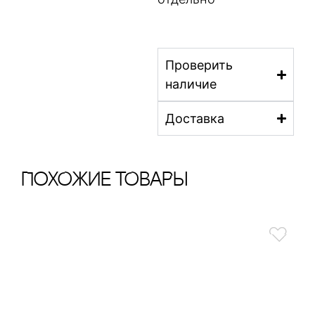
Проверить
наличие
Доставка
ПохОжИе тОваРы