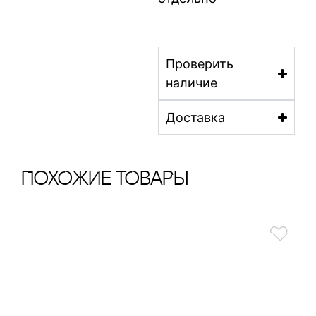
Проверить
наличие
Доставка
ПохОжИе тОваРы