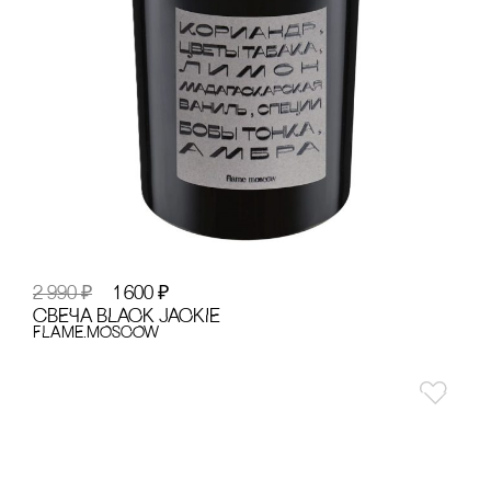
2 990
₽
1 600
₽
сВЕЧА BLACK JACKIE
FLAME.MOSCOW