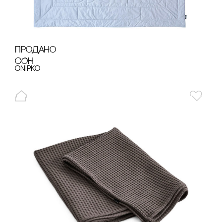
продано
сОН
onipko