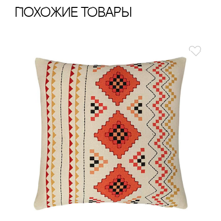
ПохОжИе тОваРы