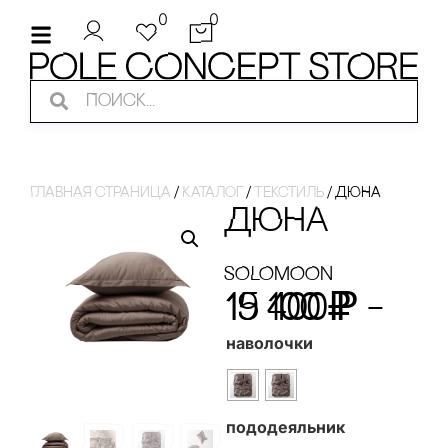
0
0
Главная страница
/
Каталог
/
Текстиль
/
ДЮНА
ДЮНА
SOLOMOON
15 400
19 100
₽
₽
–
наволочки
пододеяльник