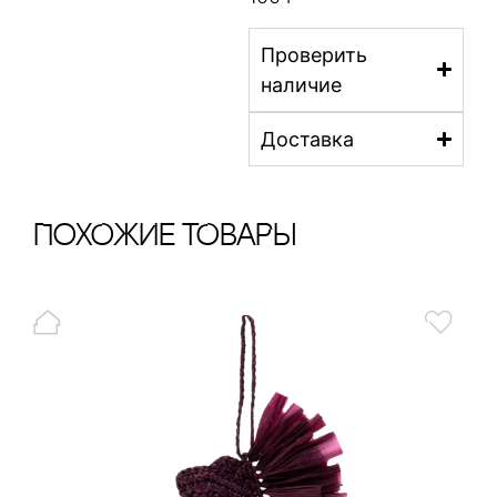
Проверить
наличие
Доставка
ПохОжИе тОваРы