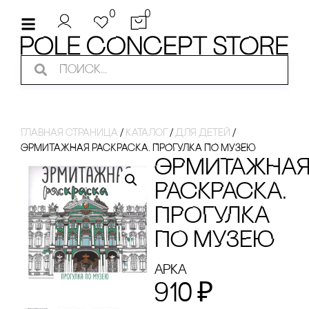
0
0
Главная страница
/
Каталог
/
для детей
/
ЭРМИТАЖНАЯ РАсКРАсКА. ПРОГУЛКА ПО МУЗЕЮ
ЭРМИТАЖНА
РАсКРАсКА.
ПРОГУЛКА
ПО МУЗЕЮ
Арка
910
₽