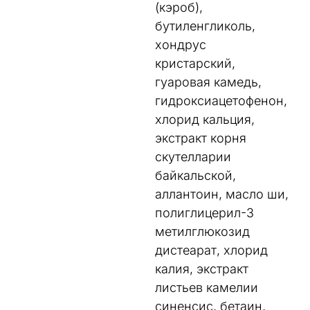
(кэроб),
бутиленгликоль,
хондрус
кристарский,
гуаровая камедь,
гидроксиацетофенон,
хлорид кальция,
экстракт корня
скутелларии
байкальской,
аллантоин, масло ши,
полиглицерил-3
метилглюкозид
дистеарат, хлорид
калия, экстракт
листьев камелии
синенсис, бетаин,