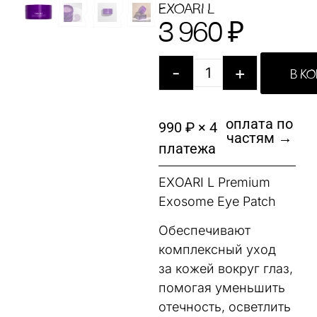
EXOARI L
3 960
₽
-
+
В К
оплата по
990 ₽ × 4
частям →
платежа
EXOARI L Premium
Exosome Eye Patch
Обеспечивают
комплексный уход
за кожей вокруг глаз,
помогая уменьшить
отечность, осветлить