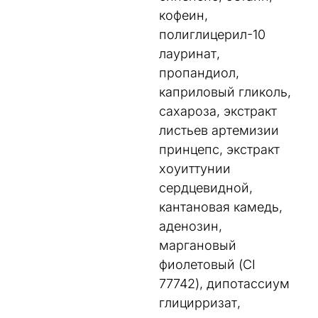
кофеин,
полиглицерил-10
лауринат,
пропандиол,
каприловый гликоль,
сахароза, экстракт
листьев артемизии
принцепс, экстракт
хоуиттунии
сердцевидной,
кантановая камедь,
аденозин,
маргановый
фиолетовый (CI
77742), дипотассиум
глицирризат,