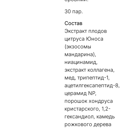
30 пар.
Состав
Экстракт плодов
цитруса Юноса
(экзосомы
мандарина),
ниацинамид,
экстракт коллагена,
мед, трипептид-1,
ацетилгексапептид-8,
церамид NP,
порошок хондруса
кристарского, 1,2-
гександиол, камедь
рожкового дерева