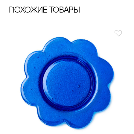
ПохОжИе тОваРы