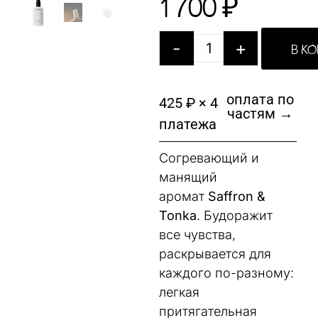
1 700
₽
-
+
В К
оплата по
425 ₽ × 4
частям →
платежа
Согревающий и
манящий
аромат
Saffron &
Tonka
. Будоражит
все чувства,
раскрывается для
каждого по-разному:
легкая
притягательная