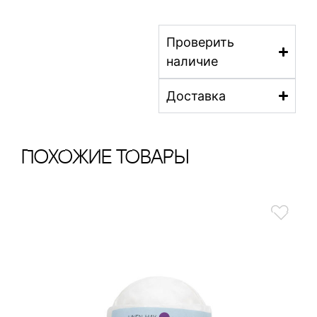
Проверить
наличие
Доставка
ПохОжИе тОваРы