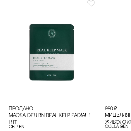
продано
980
₽
МИЦЕЛЛЯР
МАсКА CELLBN REAL KELP FACIAL 1
ЖИВОГО К
ШТ
cOLLA GEN
cELLBN