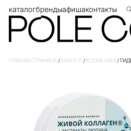
каталог
бренды
афиша
контакты
Главная страница
/
Каталог
/
косметика
/
ГИД