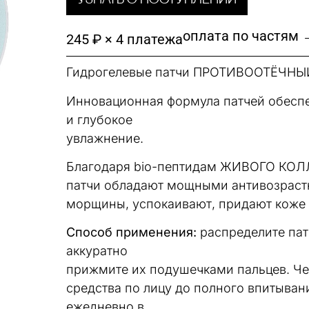
Узнать о поступлении
оплата по частям 
245 ₽ × 4 платежа
Гидрогелевые патчи ПРОТИВООТЁЧНЫ
Инновационная формула патчей обеспе
и глубокое
увлажнение.
Благодаря bio-пептидам ЖИВОГО КОЛЛ
патчи обладают мощными антивозраст
морщины, успокаивают, придают коже 
Cпособ применения:
распределите патч
аккуратно
прижмите их подушечками пальцев. Че
средства по лицу до полного впитыван
ежедневно в