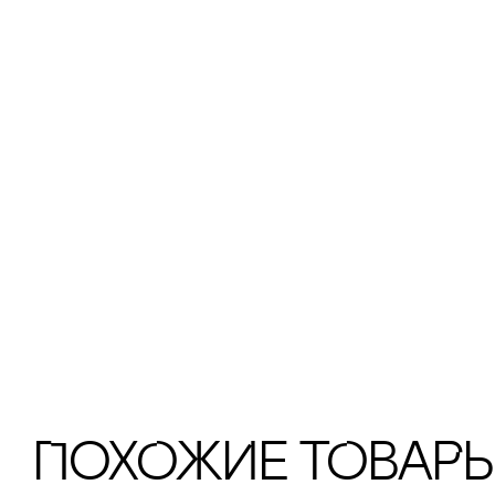
ПохОжИе тОваР