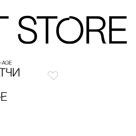
-AGE
ТЧИ
GE