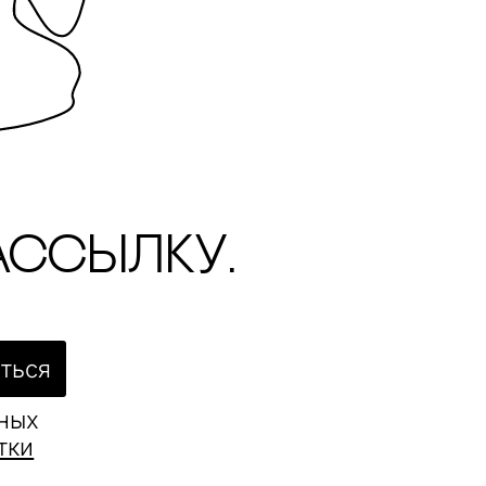
ассылку.
ться
ьных
тки