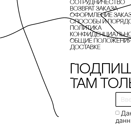
сотрудничество
Возврат заказа
Оформление зака
cпособы и поряд
Политика
конфиденциальн
Общие положения 
доставке
Подпиш
Там тол
Да
данн