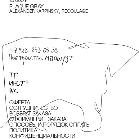
15 000
₽
PLAQUE GRAY
,
ALEXANDER KARPINSKY
recoulage
Оферта
сотрудничество
Возврат заказа
Оформление заказа
cпособы и порядок оплаты
Политика
конфиденциальности