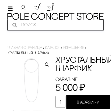
0
0
Главная страница
/
Каталог
/
украшения
/
ХРУсТАЛЬНЫЙ ШАРФИК
ХРУсТАЛЬНЫ
ШАРФИК
cARABINE
5 000
₽
В КОРЗИНУ