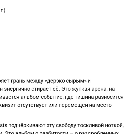
gn)
еряет грань между «дерзко сырым» и
н энергично стирает её. Это жуткая арена, на
ивается альбом-событие, где тишина разносится
еквизит отсутствует или перемещен на место
ts подчёркивают эту свободу тоскливой ноткой,
у. Это альбом о разбитости — о раздробленных