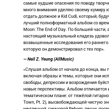
самые худшие опасения по поводу творч
много внимания уделяю своему кумиру юн
отдать должное и Kid Cudi, который, буду
лучший полноформатный альбом со врем
Moon: The End of Day
. По большей части, 
настоящий музыкальный кладезь удоволь
возвышенные исследования его раннего м
которую он демонстрировал с тех пор».
— Neil Z. Yeung (AllMusic)
Слушая альбом от начала до конца, вы 
«
включая образы и темы, которые они ис
свободы, депрессии и возрождения буйс
новые перспективы. Альбом отличается 
тематическом плане: от тяжёлой гитарно
Town, Pt. 2), высвобождающей чистую эн
медленной, гимновой Reborn, песни, по