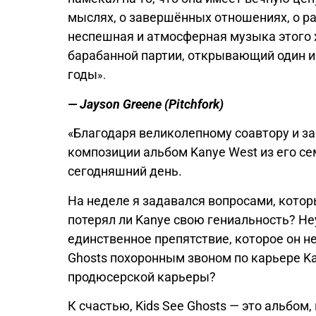
мыслях, о завершённых отношениях, о р
неспешная и атмосферная музыка этого 
барабанной партии, открывающий один и
годы
»
.
— Jayson Greene (Pitchfork)
«Благодаря великолепному соавтору и з
композиции альбом Kanye West из его с
сегодняшний день.
На
неделе я задавался вопросами, котор
потерял ли Kanye свою гениальность? Не
единственное препятствие, которое он н
Ghosts
похоронным звоном по карьере Kan
продюсерской карьеры?
К счастью,
Kids See Ghosts
— это альбом,