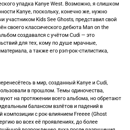
еского упадка Kanye West. Возможно, я слишком
ости Kanye, поскольку, конечно же, нужно
чи участником Kids See Ghosts
,
представил свой
ён своего классического дебюта
Man on the
альбом создавался с учётом Cudi — это
ствий для тех, кому по душе мрачные,
атериала, а также его рэп-рок-стилистика,
перенесётесь в мир, созданный Kanye и
Cudi
,
пользовали в прошлом. Темы одиночества,
твуют на протяжении всего альбома, но обретают
идеальным балансом взлётов и падений в
й композиции с рок-влиянием Freeee (Ghost
ергию во всех её проявлениях, до более
свящённой возрождению духа после разрушения