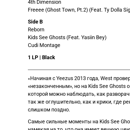
4th Dimension
Freeee (Ghost Town, Pt.2) (Feat. Ty Dolla Si
Side B
Reborn
Kids See Ghosts (Feat. Yasiin Bey)
Cudi Montage
1 LP | Black
Начиная с Yeezus 2013 года, West пров
«
«незаконченным», но на Kids See Ghosts о
которой можно наблюдать, как разворач
так же оглушительно, как и крики, где р
слишком поздно.
Самые сильные моменты на Kids See Ghos
намекая на то, что она имеет вечную цен