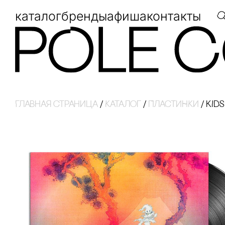
каталог
бренды
афиша
контакты
Главная страница
/
Каталог
/
ПЛАсТИНКИ
/
KIDS