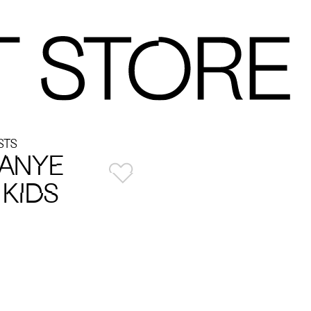
STS
KANYE
 KIDS