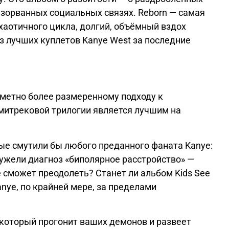
азорванных социальных связях. Reborn — самая
хаотичного цикла, долгий, объёмный вздох
з лучших куплетов Kanye West за последние
аметно более размеренному подходу к
емитрековой трилогии является лучшим на
ые смутили бы любого преданного фаната Kanye:
ужели диагноз «биполярное расстройство» —
е сможет преодолеть? Станет ли
альбом Kids See
ye, по крайней мере, за пределами
 который прогонит ваших демонов и развеет