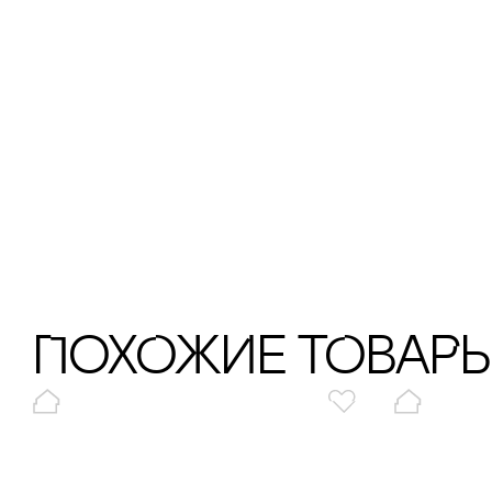
ПохОжИе тОваР