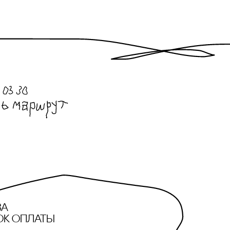
за
ок оплаты