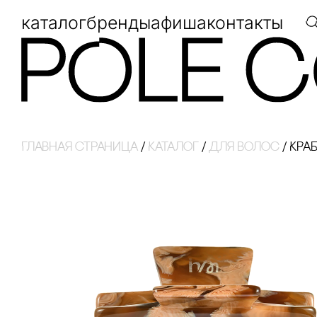
каталог
бренды
афиша
контакты
Главная страница
/
Каталог
/
Для волос
/
КРА