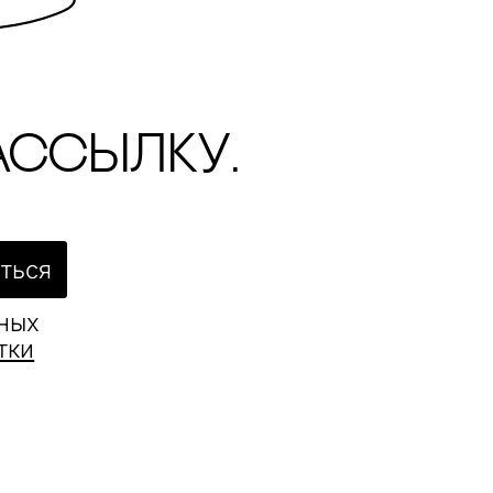
ассылку.
ться
ьных
тки