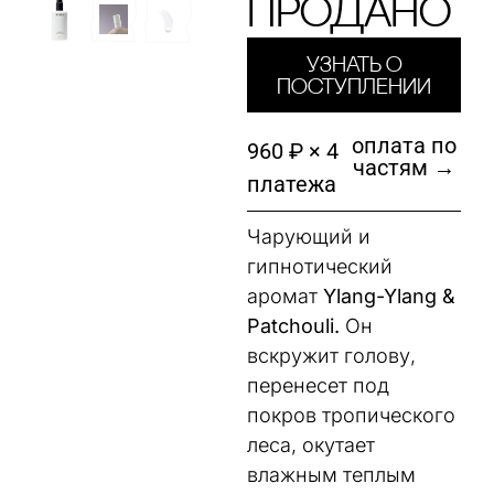
Продано
Узнать о
поступлении
оплата по
960 ₽ × 4
частям →
платежа
Чарующий и
гипнотический
аромат
Ylang-Ylang &
Patchouli.
Он
вскружит голову,
перенесет под
покров тропического
леса, окутает
влажным теплым