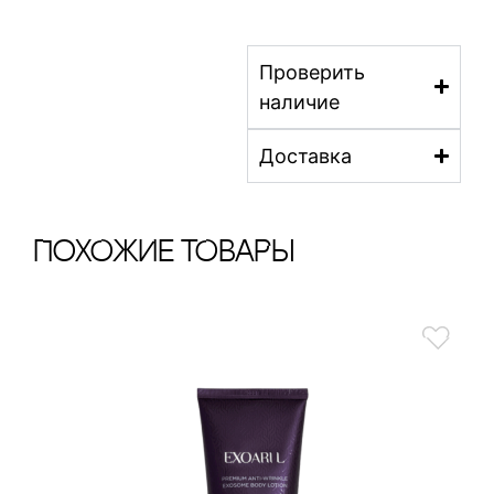
Проверить
наличие
Доставка
ПохОжИе тОваРы