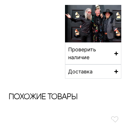
Проверить
наличие
Доставка
ПохОжИе тОваРы