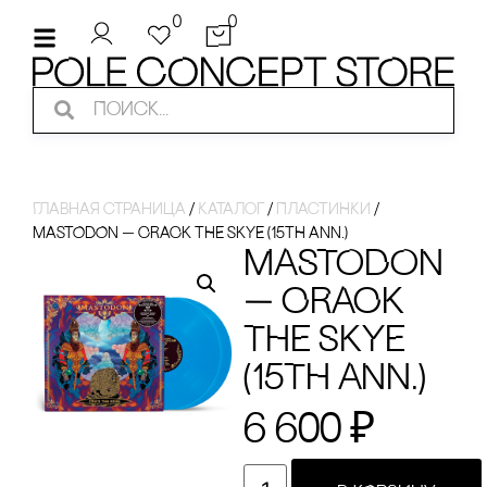
0
0
Главная страница
/
Каталог
/
ПЛАсТИНКИ
/
MASTODON — CRACK THE SKYE (15TH ANN.)
MASTODON
— CRACK
THE SKYE
(15TH ANN.)
6 600
₽