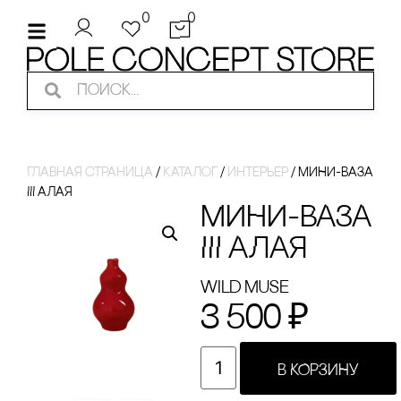
0
0
Главная страница
/
Каталог
/
интерьер
/
МИНИ-ВАЗА
III АЛАЯ
МИНИ-ВАЗА
III АЛАЯ
Wild Muse
3 500
₽
В КОРЗИНУ