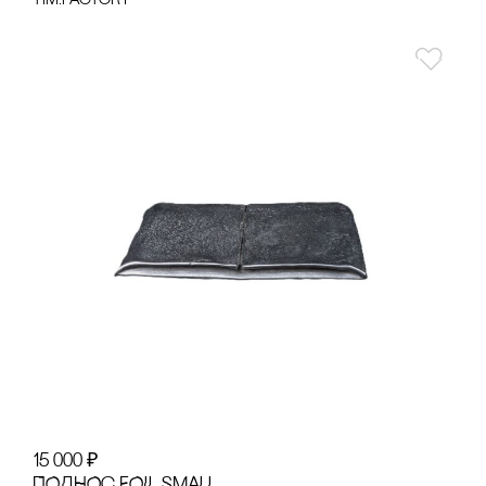
tim:factory
15 000
₽
ПОДНОс FOIL SMALL