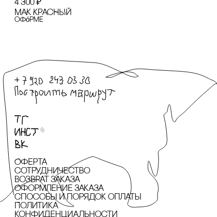
4 300
₽
МАК КРАсНЫЙ
офóрме
Оферта
сотрудничество
Возврат заказа
Оформление заказа
cпособы и порядок оплаты
Политика
конфиденциальности