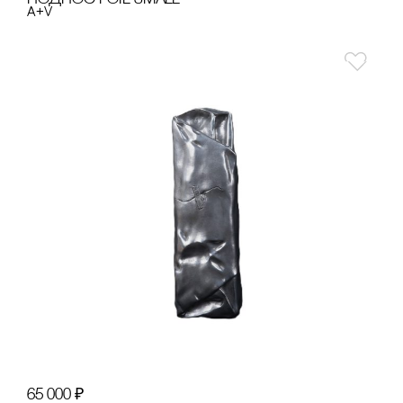
A+V
65 000
₽