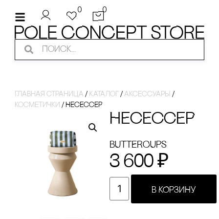
0
0
Главная страница
/
Каталог
/
аксессуары
/
косметички
/
НЕсЕссЕР
НЕсЕссЕР
BUTTERCUPS
3 600
₽
В КОРЗИНУ