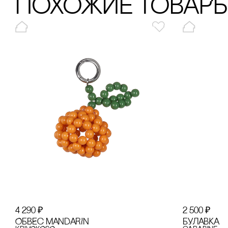
ПохОжИе тОваР
4 290
₽
2 500
₽
ОБВЕс MANDARIN
БУЛАВКА