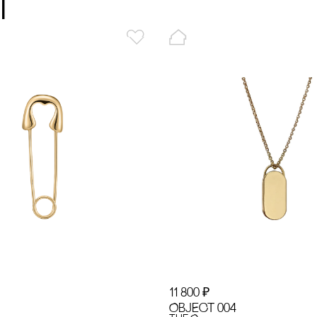
ы
11 800
₽
OBJECT 004