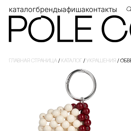
каталог
бренды
афиша
контакты
Главная страница
/
Каталог
/
украшения
/
ОБВ