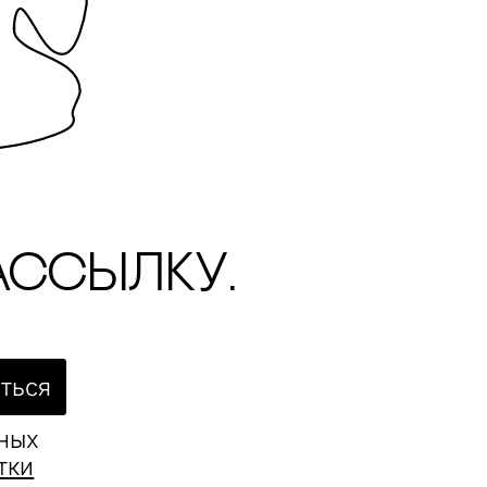
ассылку.
ться
ьных
тки