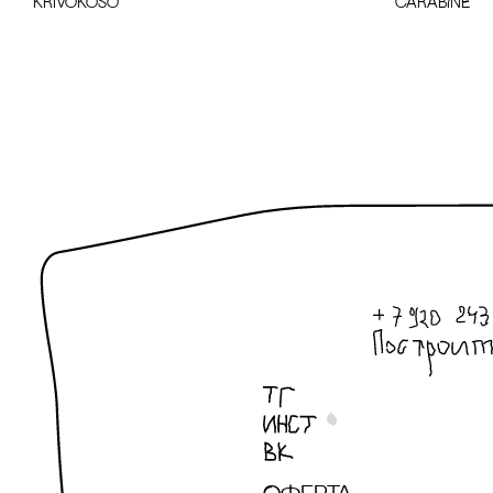
KRiVOKOSO
cARABINE