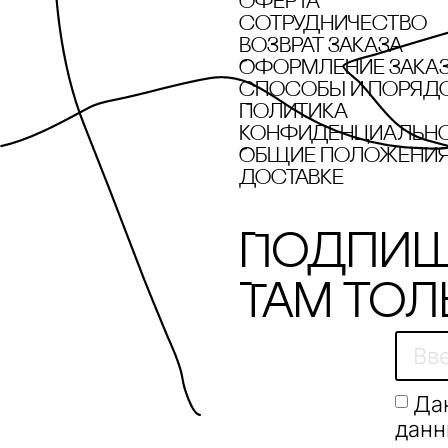
Оферта
сотрудничество
Возврат заказа
Оформление зака
cпособы и поряд
Политика
конфиденциальн
Общие положения 
доставке
Подпиш
Там тол
Да
данн