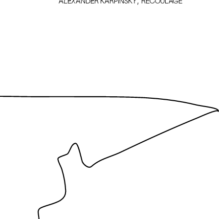
,
ALEXANDER KARPINSKY
recoulage