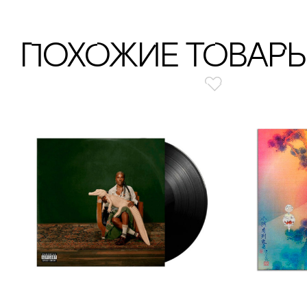
ПохОжИе тОваР