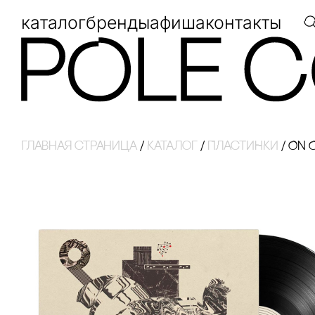
каталог
бренды
афиша
контакты
Главная страница
/
Каталог
/
ПЛАсТИНКИ
/
ON 