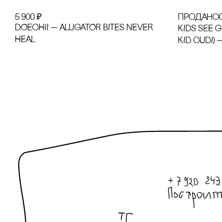
5 900
₽
продано
DOECHII — ALLIGATOR BITES NEVER
KIDS SEE 
HEAL
KID CUDI) 