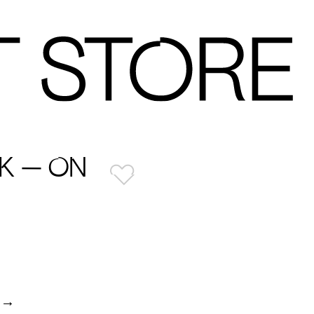
K — ON
 →