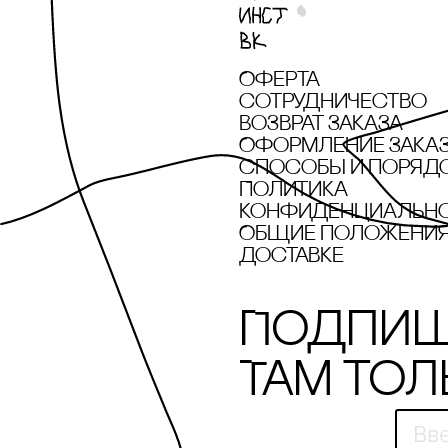
Оферта
сотрудничество
Возврат заказа
Оформление зака
cпособы и поряд
Политика
конфиденциальн
Общие положения 
доставке
Подпиш
Там тол