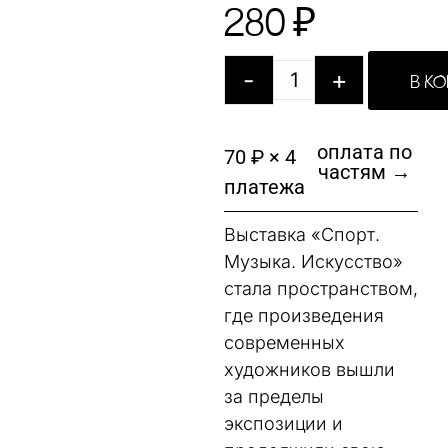
280
₽
-
+
В К
оплата по
70 ₽ × 4
частям →
платежа
Выставка «Спорт.
Музыка. Искусство»
стала пространством,
где произведения
современных
художников вышли
за пределы
экспозиции и