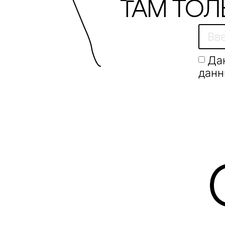
Там тол
Да
данн