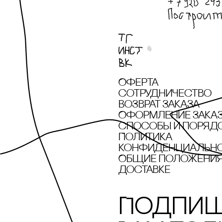
Оферта
сотрудничество
Возврат заказа
Оформление зака
cпособы и поряд
Политика
конфиденциальн
Общие положения 
доставке
Подпиш