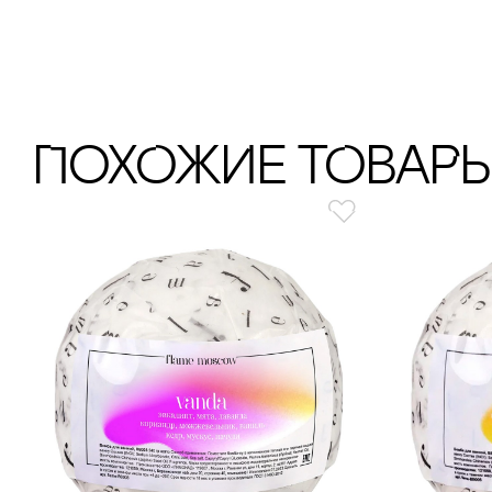
ПохОжИе тОваР