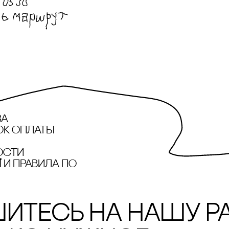
за
ок оплаты
ости
и правила по
итесь на нашу р