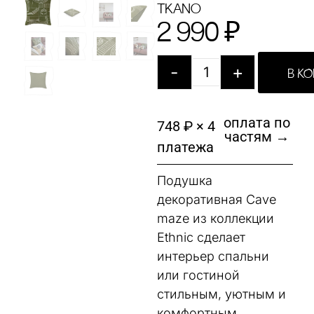
Tkano
2 990
₽
-
+
В К
оплата по
748 ₽ × 4
частям →
платежа
Подушка
декоративная Cave
maze из коллекции
Ethnic сделает
интерьер спальни
или гостиной
стильным, уютным и
комфортным.