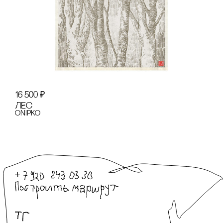
16 500
₽
ЛЕс
onipko