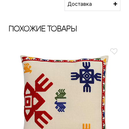
Доставка
ПохОжИе тОваРы