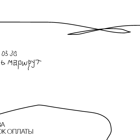
за
ок оплаты