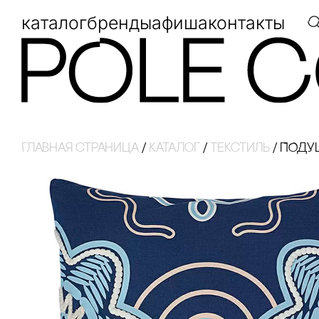
каталог
бренды
афиша
контакты
Главная страница
/
Каталог
/
Текстиль
/
ПОДУШ