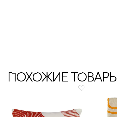
ПохОжИе тОваР