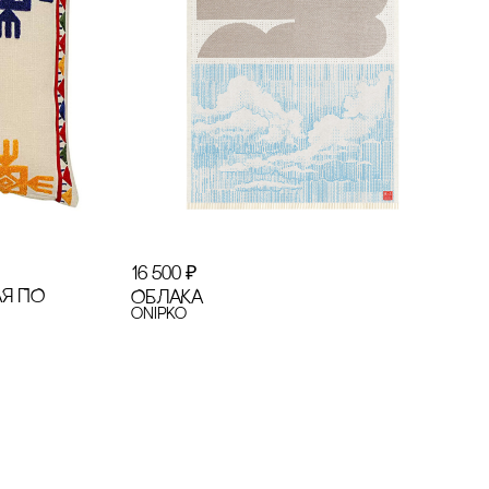
16 500
₽
Я ПО
ОБЛАКА
onipko