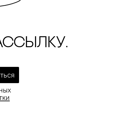
ассылку.
ться
ьных
тки