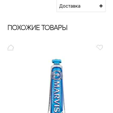
Доставка
ПохОжИе тОваРы