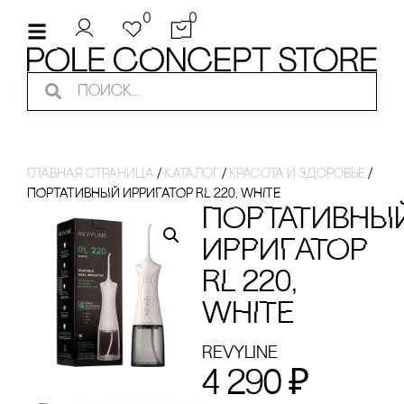
0
0
Главная страница
/
Каталог
/
красота и здоровье
/
ПОРТАТИВНЫЙ ИРРИГАТОР RL 220, WHITE
ПОРТАТИВНЫ
ИРРИГАТОР
RL 220,
WHITE
Revyline
4 290
₽