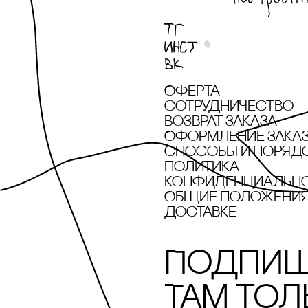
Оферта
сотрудничество
Возврат заказа
Оформление зака
cпособы и поряд
Политика
конфиденциальн
Общие положения 
доставке
Подпиш
Там тол