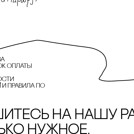
за
ок оплаты
ости
и правила по
итесь на нашу р
ько нужное.