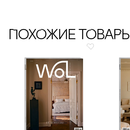
ПохОжИе тОваР