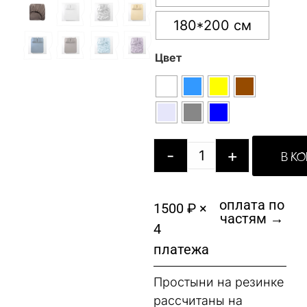
180*200 см
Цвет
-
+
В К
оплата по
1500 ₽ ×
частям →
4
платежа
Простыни на резинке
рассчитаны на