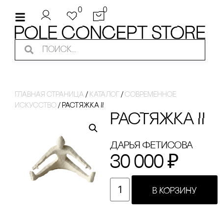
0
0
Главная страница
/
Каталог
/
современное
искусство
/
РАсТЯЖКА II
РАсТЯЖКА II
Дарья Фетисова
30 000
₽
В КОРЗИНУ