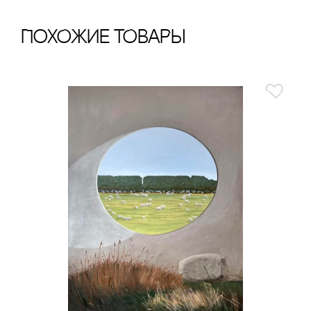
ПохОжИе тОваРы