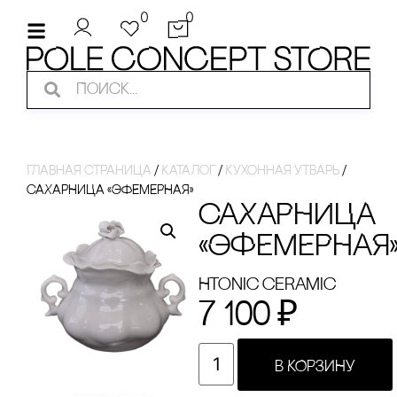
0
0
Главная страница
/
Каталог
/
Кухонная утварь
/
сАХАРНИЦА «ЭФЕМЕРНАЯ»
сАХАРНИЦА
«ЭФЕМЕРНАЯ
Htonic ceramic
7 100
₽
В КОРЗИНУ