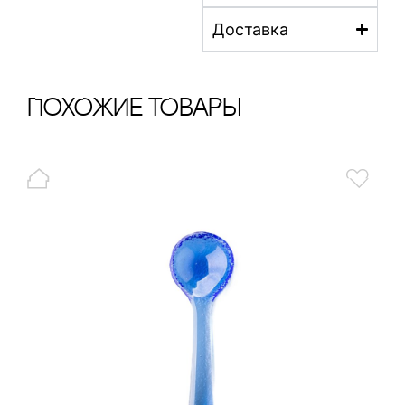
Доставка
ПохОжИе тОваРы