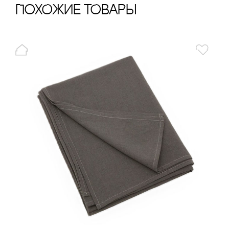
ПохОжИе тОваРы