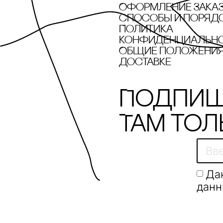
Оформление зака
cпособы и поряд
Политика
конфиденциальн
Общие положения 
доставке
Подпиш
Там тол
Да
данн