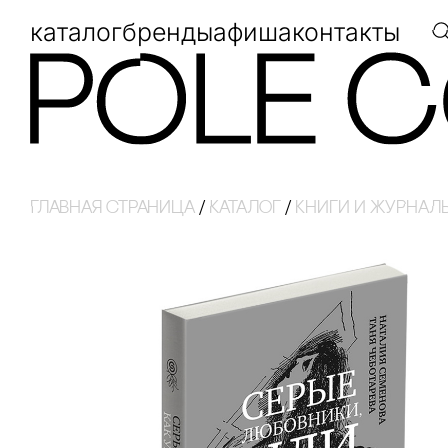
каталог
бренды
афиша
контакты
Главная страница
/
Каталог
/
кнИги И ЖуРнаЛ