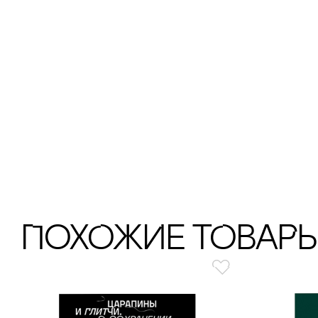
ПохОжИе тОваР