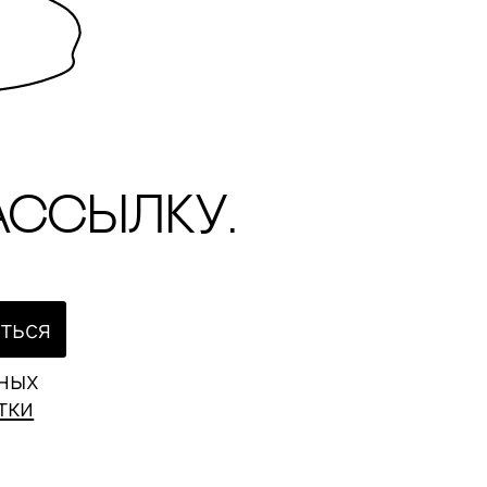
ассылку.
ться
ьных
тки