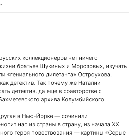
→
русских коллекционеров нет ничего
 жизни братьев Щукиных и Морозовых, изучать
ли «гениального дилетанта» Остроухова.
как детектив. Так почему же Наталии
ть детектив, да еще в соавторстве c
Бахметевского архива Колумбийского
другая в Нью-Йорке — сочинили
осит нас из страны в страну, из начала ХХ
авного героя повествования — картины «Серые